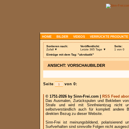
HOME
BILDER
VIDEOS
VERRÜCKTE PRODUKTE
Sortieren nach:
Veröffentlicht:
Seite:
Zufall ▼
Letzte 365 Tage ▼
1 von 0
Einträge mit dem Tag: "akrobatik"
ANSICHT: VORSCHAUBILDER
Seite
von 0:
© 1751-2026 by Sinn-Frei.com |
RSS Feed abon
Das Ausmalen, Zurückspulen und Bekleben von B
Strafe und wird mit Sinnfreientzug nicht u
selbstverständlich auch für komplett andere
direkten Bezug zu dieser Website.
Sinn-Frei ist meinungsbildend, polarisierend
Surfverhalten sind sinnvolle Folgen nicht ausgesc