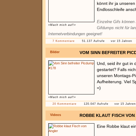
könnt ihr ja unseren
Endlosschleife ansc
Einzelne Gifs können 
«Mach mich auf!»
Gifdumps nicht für la
Internetverbindungen geeignet!
7 Kommentare
51.137 Aufrufe
vor 15 Jahren
Bilder
VOM SINN BEFREITER PIC
Und, seid ihr gut in
gestartet? Falls nich
unseren Montags-P
Aufheiterung. Viel S
=)
«Mach mich auf!»
20 Kommentare
120.047 Aufrufe
vor 15 Jahren
Videos
ROBBE KLAUT FISCH VON
Eine Robbe klaut ei