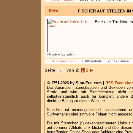
Bilder
FISCHER AUF STELZEN IN
Eine alte Tradition i
«Mach mich auf!»
11 Kommentare
9.189 Aufrufe
vor 17 Jahren
Seite
von 2:
1
2
▶
© 1751-2026 by Sinn-Frei.com |
RSS Feed abon
Das Ausmalen, Zurückspulen und Bekleben von B
Strafe und wird mit Sinnfreientzug nicht u
selbstverständlich auch für komplett andere
direkten Bezug zu dieser Website.
Sinn-Frei ist meinungsbildend, polarisierend
Surfverhalten sind sinnvolle Folgen nicht ausgesc
Die mit Sternchen (*) gekennzeichneten Links si
auf so einen Affiliate-Link klickst und über die
betreffenden Online-Shop oder Anbieter eine Provi