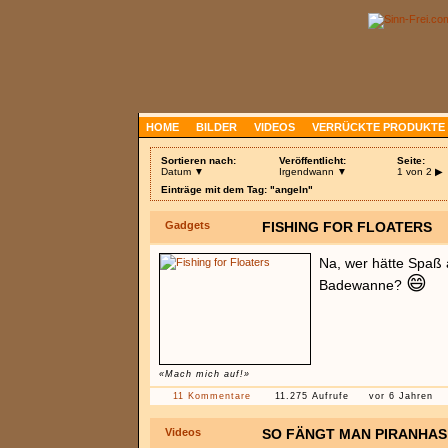
HOME
BILDER
VIDEOS
VERRÜCKTE PRODUKTE
Sortieren nach:
Veröffentlicht:
Seite:
Datum ▼
Irgendwann ▼
1 von 2
▶
Einträge mit dem Tag: "angeln"
Gadgets
FISHING FOR FLOATERS
Na, wer hätte Spaß 
😄
Badewanne?
«Mach mich auf!»
11 Kommentare
11.275 Aufrufe
vor 6 Jahren
Videos
SO FÄNGT MAN PIRANHAS