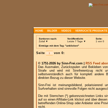
HOME
BILDER
VIDEOS
VERRÜCKTE PRODUKTE
Sortieren nach:
Veröffentlicht:
Seite:
Zufall ▼
Letzte 7 Tage ▼
1 von 0
Einträge mit dem Tag: "anklicken"
Seite
von 0:
© 1751-2026 by Sinn-Frei.com |
RSS Feed abon
Das Ausmalen, Zurückspulen und Bekleben von B
Strafe und wird mit Sinnfreientzug nicht u
selbstverständlich auch für komplett andere
direkten Bezug zu dieser Website.
Sinn-Frei ist meinungsbildend, polarisierend
Surfverhalten sind sinnvolle Folgen nicht ausgesc
Die mit Sternchen (*) gekennzeichneten Links si
auf so einen Affiliate-Link klickst und über die
betreffenden Online-Shop oder Anbieter eine Provi
nicht.