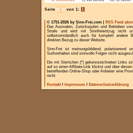
56 Kommentare
12.499 Aufrufe
vor 16 Jahren
Seite
von 1:
1
© 1751-2026 by Sinn-Frei.com |
RSS Feed abon
Das Ausmalen, Zurückspulen und Bekleben von B
Strafe und wird mit Sinnfreientzug nicht u
selbstverständlich auch für komplett andere
direkten Bezug zu dieser Website.
Sinn-Frei ist meinungsbildend, polarisierend
Surfverhalten sind sinnvolle Folgen nicht ausgesc
Die mit Sternchen (*) gekennzeichneten Links si
auf so einen Affiliate-Link klickst und über die
betreffenden Online-Shop oder Anbieter eine Provi
nicht.
Kontakt
/
Impressum
/
Datenschutzerklärung