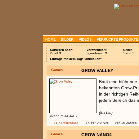
HOME
BILDER
VIDEOS
VERRÜCKTE PRODUKTE
Sortieren nach:
Veröffentlicht:
Seite:
Zufall ▼
Irgendwann ▼
1 von 1
Einträge mit dem Tag: "anklicken"
Games
GROW VALLEY
Baut eine blühende 
bekannten Grow-Pri
in der richtigen Reih
jedem Bereich das 
(thx bla)
«Mach mich auf!»
24 Kommentare
27.567 Aufrufe
vor 16 Jahren
Games
GROW NANO4