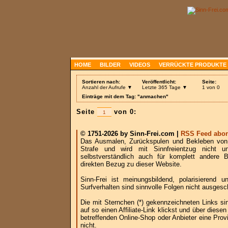
HOME
BILDER
VIDEOS
VERRÜCKTE PRODUKTE
Sortieren nach:
Veröffentlicht:
Seite:
Anzahl der Aufrufe ▼
Letzte 365 Tage ▼
1 von 0
Einträge mit dem Tag: "anmachen"
Seite
von 0:
© 1751-2026 by Sinn-Frei.com |
RSS Feed abon
Das Ausmalen, Zurückspulen und Bekleben von B
Strafe und wird mit Sinnfreientzug nicht u
selbstverständlich auch für komplett andere
direkten Bezug zu dieser Website.
Sinn-Frei ist meinungsbildend, polarisierend
Surfverhalten sind sinnvolle Folgen nicht ausgesc
Die mit Sternchen (*) gekennzeichneten Links si
auf so einen Affiliate-Link klickst und über die
betreffenden Online-Shop oder Anbieter eine Provi
nicht.