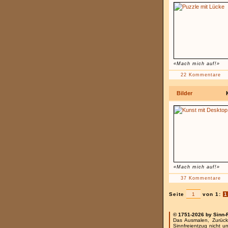
«Mach mich auf!»
22 Kommentare
Bilder
«Mach mich auf!»
37 Kommentare
Seite
von 1:
1
© 1751-2026 by Sinn-
Das Ausmalen, Zurück
Sinnfreientzug nicht u