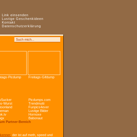
:
Link einsenden
:
Lustige Geschenkideen
:
Kontakt
:
Datenschutzerklärung
tags-Picdump
Freitags-Gifdump
Sucker
Picdumps.com
s-Wurst
Trendmutti
toonland
Funpics4ever
peman
Lustige Bilder
k.tv
Hornoxe
ogx
Babonaut
Zum Partner-Bereich
kenner:
der ist auf meth, speed und