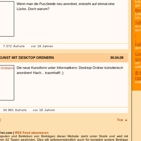
kok
Wenn man die Puzzleteile neu anordnet, entsteht auf einmal eine
gut 
Lücke. Doch warum?
Bier
Leb
Ich
Tüft
ne 
auc
:
:
Fuß
7.572 Aufrufe
vor 16 Jahren
den
Com
KUNST MIT DESKTOP ORDNERN
30.04.08
Sch
so!
und
Die neue Kunstform unter Informatikern: Desktop Ordner künstlerisch
anordnen! Hach... traumhaft! ;)
😎 
Fie
mei
34.961 Aufrufe
vor 18 Jahren
Top ▲
Frei.com |
RSS Feed abonnieren
spulen und Bekleben von Beiträgen dieser Website steht unter Strafe und wird mit
nter 42 Tagen geahndet. Dies gilt selbstverständlich auch für komplett andere Beiträge