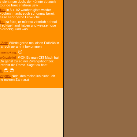
s sieht man doch, der könnte zb auch
tour de france fahren usw...
fan:
in 3 + 1/2 wochen gibts wieder
kuchen! macht euch schonmal bereit!
 esse sehr gerne Lebkuche...
ler:
ist fake, er müsste ziemlich schnell
dreckige hand haben und weisse hose
h dreckig. und was...
 Zeh:
Würde gerne mal einen Fußzäh in
 ar sch gerammt bekommen
😏
ment-king:
w0nzdeifel:
@CK Ey man CK! Mach halt
 Du gehst zu so ner Zwangshochzeit
 rettest die Dame. Sagst du hast...
😎
😎
:
berjens:
Nein, den meine ich nicht. Ich
ne meinen Zahnarzt