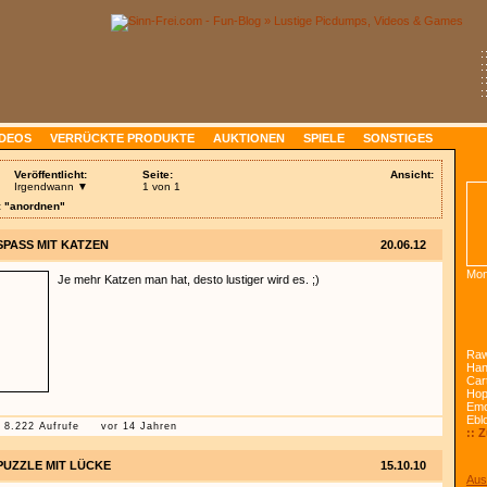
:
:
:
:
IDEOS
VERRÜCKTE PRODUKTE
AUKTIONEN
SPIELE
SONSTIGES
Veröffentlicht:
Seite:
Ansicht:
Irgendwann ▼
1 von 1
: "anordnen"
SPASS MIT KATZEN
20.06.12
Mon
Je mehr Katzen man hat, desto lustiger wird es. ;)
Raw
Han
Car
Ho
Emo
Ebl
8.222 Aufrufe
vor 14 Jahren
:: 
PUZZLE MIT LÜCKE
15.10.10
Aus