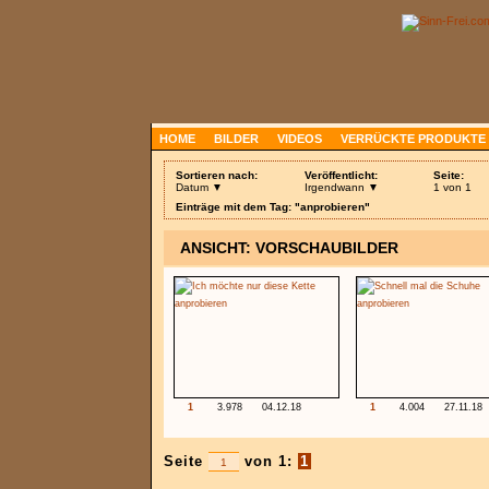
HOME
BILDER
VIDEOS
VERRÜCKTE PRODUKTE
Sortieren nach:
Veröffentlicht:
Seite:
Datum ▼
Irgendwann ▼
1 von 1
Einträge mit dem Tag: "anprobieren"
ANSICHT: VORSCHAUBILDER
1
3.978
04.12.18
1
4.004
27.11.18
Seite
von 1:
1