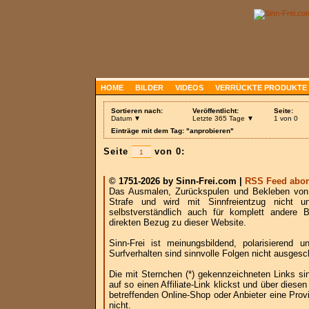
HOME
BILDER
VIDEOS
VERRÜCKTE PRODUKTE
Sortieren nach:
Veröffentlicht:
Seite:
Datum ▼
Letzte 365 Tage ▼
1 von 0
Einträge mit dem Tag: "anprobieren"
Seite
von 0:
© 1751-2026 by Sinn-Frei.com |
RSS Feed abon
Das Ausmalen, Zurückspulen und Bekleben von B
Strafe und wird mit Sinnfreientzug nicht u
selbstverständlich auch für komplett andere
direkten Bezug zu dieser Website.
Sinn-Frei ist meinungsbildend, polarisierend
Surfverhalten sind sinnvolle Folgen nicht ausgesc
Die mit Sternchen (*) gekennzeichneten Links si
auf so einen Affiliate-Link klickst und über die
betreffenden Online-Shop oder Anbieter eine Provi
nicht.