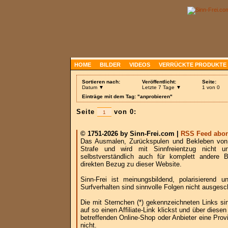
HOME
BILDER
VIDEOS
VERRÜCKTE PRODUKTE
Sortieren nach:
Veröffentlicht:
Seite:
Datum ▼
Letzte 7 Tage ▼
1 von 0
Einträge mit dem Tag: "anprobieren"
Seite
von 0:
© 1751-2026 by Sinn-Frei.com |
RSS Feed abon
Das Ausmalen, Zurückspulen und Bekleben von B
Strafe und wird mit Sinnfreientzug nicht u
selbstverständlich auch für komplett andere
direkten Bezug zu dieser Website.
Sinn-Frei ist meinungsbildend, polarisierend
Surfverhalten sind sinnvolle Folgen nicht ausgesc
Die mit Sternchen (*) gekennzeichneten Links si
auf so einen Affiliate-Link klickst und über die
betreffenden Online-Shop oder Anbieter eine Provi
nicht.