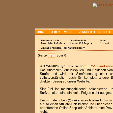
HOME
BILDER
VIDEOS
VERRÜCKTE PRODUKTE
Sortieren nach:
Veröffentlicht:
Seite:
Anzahl der Aufrufe ▼
Letzte 365 Tage ▼
1 von 0
Einträge mit dem Tag: "anprobieren"
Seite
von 0:
© 1751-2026 by Sinn-Frei.com |
RSS Feed abon
Das Ausmalen, Zurückspulen und Bekleben von B
Strafe und wird mit Sinnfreientzug nicht u
selbstverständlich auch für komplett andere
direkten Bezug zu dieser Website.
Sinn-Frei ist meinungsbildend, polarisierend
Surfverhalten sind sinnvolle Folgen nicht ausgesc
Die mit Sternchen (*) gekennzeichneten Links si
auf so einen Affiliate-Link klickst und über die
betreffenden Online-Shop oder Anbieter eine Provi
nicht.