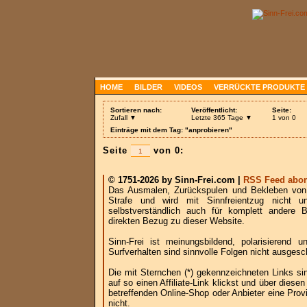
HOME
BILDER
VIDEOS
VERRÜCKTE PRODUKTE
Sortieren nach:
Veröffentlicht:
Seite:
Zufall ▼
Letzte 365 Tage ▼
1 von 0
Einträge mit dem Tag: "anprobieren"
Seite
von 0:
© 1751-2026 by Sinn-Frei.com |
RSS Feed abon
Das Ausmalen, Zurückspulen und Bekleben von B
Strafe und wird mit Sinnfreientzug nicht u
selbstverständlich auch für komplett andere
direkten Bezug zu dieser Website.
Sinn-Frei ist meinungsbildend, polarisierend
Surfverhalten sind sinnvolle Folgen nicht ausgesc
Die mit Sternchen (*) gekennzeichneten Links si
auf so einen Affiliate-Link klickst und über die
betreffenden Online-Shop oder Anbieter eine Provi
nicht.