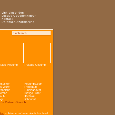
:
Link einsenden
:
Lustige Geschenkideen
:
Kontakt
:
Datenschutzerklärung
tags-Picdump
Freitags-Gifdump
Sucker
Picdumps.com
s-Wurst
Trendmutti
toonland
Funpics4ever
peman
Lustige Bilder
k.tv
Hornoxe
ogx
Babonaut
Zum Partner-Bereich
ler:
ist fake, er müsste ziemlich schnell