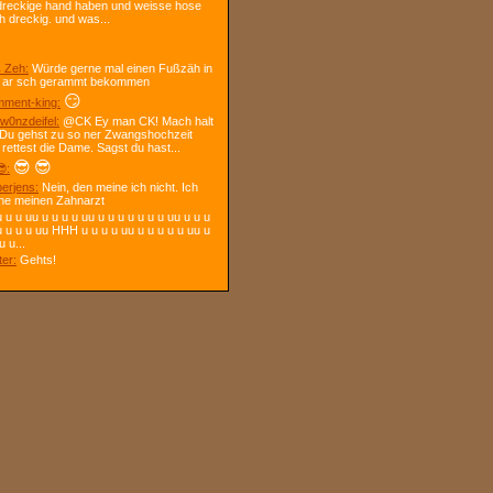
dreckige hand haben und weisse hose
h dreckig. und was...
 Zeh:
Würde gerne mal einen Fußzäh in
 ar sch gerammt bekommen
😏
ment-king:
w0nzdeifel:
@CK Ey man CK! Mach halt
 Du gehst zu so ner Zwangshochzeit
 rettest die Dame. Sagst du hast...
😎
😎
:
berjens:
Nein, den meine ich nicht. Ich
ne meinen Zahnarzt
 u u uu u u u u uu u u u u u u u uu u u u
u u u u uu HHH u u u u uu u u u u u uu u
u u...
ter:
Gehts!