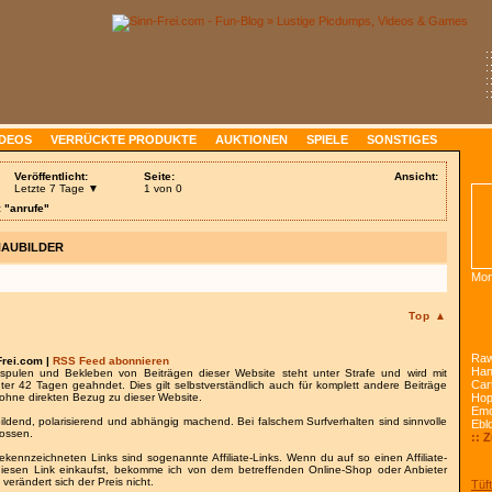
:
:
:
:
IDEOS
VERRÜCKTE PRODUKTE
AUKTIONEN
SPIELE
SONSTIGES
Veröffentlicht:
Seite:
Ansicht:
Letzte 7 Tage ▼
1 von 0
 "anrufe"
HAUBILDER
Mon
Top ▲
Raw
Frei.com |
RSS Feed abonnieren
Han
spulen und Bekleben von Beiträgen dieser Website steht unter Strafe und wird mit
Car
nter 42 Tagen geahndet. Dies gilt selbstverständlich auch für komplett andere Beiträge
ohne direkten Bezug zu dieser Website.
Ho
Emo
bildend, polarisierend und abhängig machend. Bei falschem Surfverhalten sind sinnvolle
Ebl
lossen.
:: 
gekennzeichneten Links sind sogenannte Affiliate-Links. Wenn du auf so einen Affiliate-
 diesen Link einkaufst, bekomme ich von dem betreffenden Online-Shop oder Anbieter
 verändert sich der Preis nicht.
Tüft