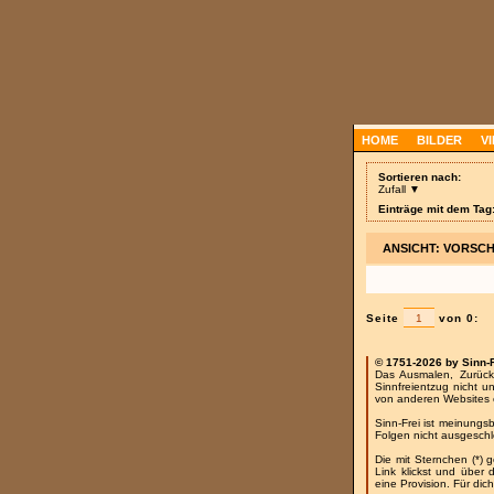
HOME
BILDER
V
Sortieren nach:
Zufall ▼
Einträge mit dem Tag:
ANSICHT: VORSC
Seite
von 0:
© 1751-2026 by Sinn-
Das Ausmalen, Zurück
Sinnfreientzug nicht u
von anderen Websites 
Sinn-Frei ist meinungs
Folgen nicht ausgesch
Die mit Sternchen (*) 
Link klickst und über
eine Provision. Für dich