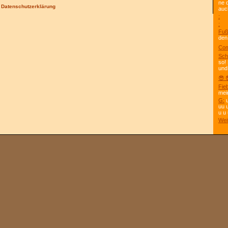
ne 
/
Datenschutzerklärung
auc
:
:
Fuß
den
Com
Sch
so!
und
😎 
Fie
mei
G:
u
uu 
u u 
Wei