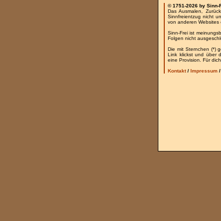
© 1751-2026 by Sinn-
Das Ausmalen, Zurück
Sinnfreientzug nicht u
von anderen Websites 
Sinn-Frei ist meinungs
Folgen nicht ausgesch
Die mit Sternchen (*) 
Link klickst und über
eine Provision. Für dich
Kontakt
/
Impressum