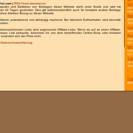
Frei.com |
RSS Feed abonnieren
Sch
spulen und Bekleben von Beiträgen dieser Website steht unter Strafe und wird mit
ein
nter 42 Tagen geahndet. Dies gilt selbstverständlich auch für komplett andere Beiträge
rau
ohne direkten Bezug zu dieser Website.
Bier
abe
bildend, polarisierend und abhängig machend. Bei falschem Surfverhalten sind sinnvolle
Scho
lossen.
Com
gekennzeichneten Links sind sogenannte Affiliate-Links. Wenn du auf so einen Affiliate-
so 
 diesen Link einkaufst, bekomme ich von dem betreffenden Online-Shop oder Anbieter
Aus
 verändert sich der Preis nicht.
kok
gut 
/
Datenschutzerklärung
Bier
Leb
Ich
Tüft
ne 
auc
:
:
Fuß
den