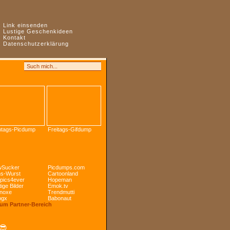
:
Link einsenden
:
Lustige Geschenkideen
:
Kontakt
:
Datenschutzerklärung
tags-Picdump
Freitags-Gifdump
Sucker
Picdumps.com
s-Wurst
Cartoonland
pics4ever
Hopeman
ige Bilder
Emok.tv
noxe
Trendmutti
ogx
Babonaut
Zum Partner-Bereich
😎