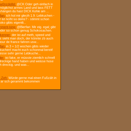
w0nzdeifel:
@CK Oder geh einfach in
 möglichst armes Land und lass FETT
shängen du hast DICK Kohle am ...
fan:
ich hol mir glecih 1.9. Lebkuchen -
r ist nciht so deins? - stimmt schon
ko gibts eigentli...
ment-king:
@Bierfan: Mir eig. egal; gibt
oder so schon genug Schokosachen.
kenner:
der ist auf meth, speed und
s sieht man doch, der könnte zb auch
tour de france fahren usw...
fan:
in 3 + 1/2 wochen gibts wieder
kuchen! macht euch schonmal bereit!
 esse sehr gerne Lebkuche...
ler:
ist fake, er müsste ziemlich schnell
dreckige hand haben und weisse hose
h dreckig. und was...
 Zeh:
Würde gerne mal einen Fußzäh in
 ar sch gerammt bekommen