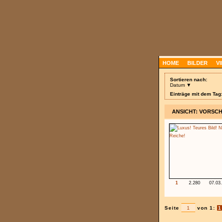
HOME
BILDER
V
Sortieren nach:
Datum ▼
Einträge mit dem Tag
ANSICHT: VORSC
1
2.280
07.03
Seite
von 1:
1