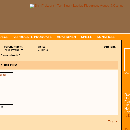
:
:
:
:
IDEOS
VERRÜCKTE PRODUKTE
AUKTIONEN
SPIELE
SONSTIGES
Veröffentlicht:
Seite:
Ansicht:
Irgendwann ▼
1 von 1
: "ausschnitte"
HAUBILDER
Mon
Raw
Han
Fun
Lust
.15
Hor
Ebl
:: 
Top ▲
😎: