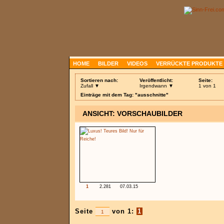
HOME
BILDER
VIDEOS
VERRÜCKTE PRODUKTE
Sortieren nach:
Veröffentlicht:
Seite:
Zufall ▼
Irgendwann ▼
1 von 1
Einträge mit dem Tag: "ausschnitte"
ANSICHT: VORSCHAUBILDER
1
2.281
07.03.15
Seite
von 1:
1