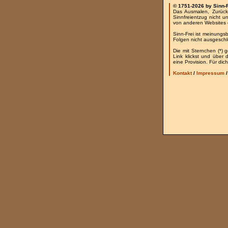
© 1751-2026 by Sinn-
Das Ausmalen, Zurück
Sinnfreientzug nicht u
von anderen Websites 
Sinn-Frei ist meinungs
Folgen nicht ausgesch
Die mit Sternchen (*) 
Link klickst und über
eine Provision. Für dich
Kontakt
/
Impressum