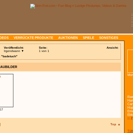
:
:
:
:
IDEOS
VERRÜCKTE PRODUKTE
AUKTIONEN
SPIELE
SONSTIGES
Veröffentlicht:
Seite:
Ansicht:
Irgendwann ▼
1 von 1
: "badetuch"
HAUBILDER
Mon
Raw
Han
Car
Ho
.17
Emo
Ebl
:: 
Top ▲
Tüft