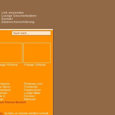
:
Link einsenden
:
Lustige Geschenkideen
:
Kontakt
:
Datenschutzerklärung
tags-Picdump
Freitags-Gifdump
Sucker
Picdumps.com
s-Wurst
Trendmutti
toonland
Funpics4ever
peman
Lustige Bilder
k.tv
Hornoxe
ogx
Babonaut
Zum Partner-Bereich
ler:
ist fake, er müsste ziemlich schnell