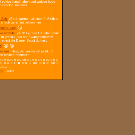
dreckige hand haben und weisse hose
h dreckig. und was...
 Zeh:
Würde gerne mal einen Fußzäh in
 ar sch gerammt bekommen
😏
ment-king:
w0nzdeifel:
@CK Ey man CK! Mach halt
 Du gehst zu so ner Zwangshochzeit
 rettest die Dame. Sagst du hast...
😎
😎
:
berjens:
Nein, den meine ich nicht. Ich
ne meinen Zahnarzt
 u u uu u u u u uu u u u u u u u uu u u u
u u u u uu HHH u u u u uu u u u u u uu u
u u...
ter:
Gehts!