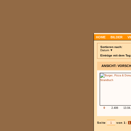
HOME
BILDER
V
Sortieren nach:
Datum ▼
Einträge mit dem Tag
ANSICHT: VORSC
0
2.406
13.04
Seite
von 1:
1