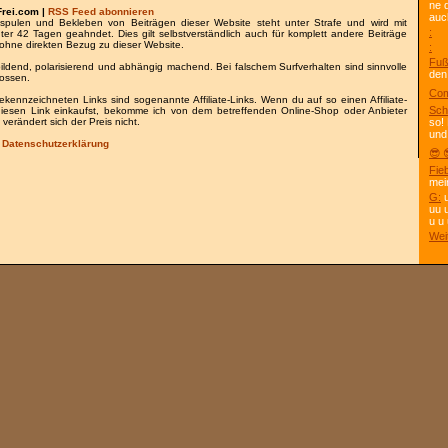
ne 
Frei.com |
RSS Feed abonnieren
auc
spulen und Bekleben von Beiträgen dieser Website steht unter Strafe und wird mit
:
nter 42 Tagen geahndet. Dies gilt selbstverständlich auch für komplett andere Beiträge
ohne direkten Bezug zu dieser Website.
:
Fuß
bildend, polarisierend und abhängig machend. Bei falschem Surfverhalten sind sinnvolle
den
lossen.
Com
gekennzeichneten Links sind sogenannte Affiliate-Links. Wenn du auf so einen Affiliate-
Sch
 diesen Link einkaufst, bekomme ich von dem betreffenden Online-Shop oder Anbieter
 verändert sich der Preis nicht.
so!
und
/
Datenschutzerklärung
😎 
Fie
mei
G:
u
uu 
u u 
Wei