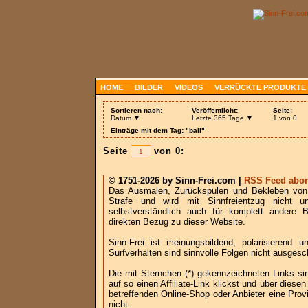
HOME
BILDER
VIDEOS
VERRÜCKTE PRODUKTE
Sortieren nach:
Veröffentlicht:
Seite:
Datum ▼
Letzte 365 Tage ▼
1 von 0
Einträge mit dem Tag: "ball"
Seite
von 0:
© 1751-2026 by Sinn-Frei.com |
RSS Feed abon
Das Ausmalen, Zurückspulen und Bekleben von B
Strafe und wird mit Sinnfreientzug nicht u
selbstverständlich auch für komplett andere
direkten Bezug zu dieser Website.
Sinn-Frei ist meinungsbildend, polarisierend
Surfverhalten sind sinnvolle Folgen nicht ausgesc
Die mit Sternchen (*) gekennzeichneten Links si
auf so einen Affiliate-Link klickst und über die
betreffenden Online-Shop oder Anbieter eine Provi
nicht.