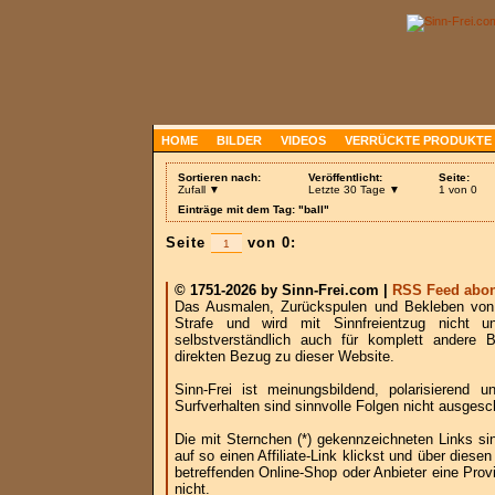
HOME
BILDER
VIDEOS
VERRÜCKTE PRODUKTE
Sortieren nach:
Veröffentlicht:
Seite:
Zufall ▼
Letzte 30 Tage ▼
1 von 0
Einträge mit dem Tag: "ball"
Seite
von 0:
© 1751-2026 by Sinn-Frei.com |
RSS Feed abon
Das Ausmalen, Zurückspulen und Bekleben von B
Strafe und wird mit Sinnfreientzug nicht u
selbstverständlich auch für komplett andere
direkten Bezug zu dieser Website.
Sinn-Frei ist meinungsbildend, polarisierend
Surfverhalten sind sinnvolle Folgen nicht ausgesc
Die mit Sternchen (*) gekennzeichneten Links si
auf so einen Affiliate-Link klickst und über die
betreffenden Online-Shop oder Anbieter eine Provi
nicht.