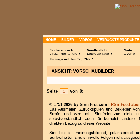
HOME
BILDER
VIDEOS
VERRÜCKTE PRODUKTE
Sortieren nach:
Veröffentlicht:
Seite:
Anzahl der Aufrufe ▼
Letzte 30 Tage ▼
1 von 0
Einträge mit dem Tag: "bbc"
ANSICHT: VORSCHAUBILDER
Seite
von 0:
© 1751-2026 by Sinn-Frei.com |
RSS Feed abon
Das Ausmalen, Zurückspulen und Bekleben von B
Strafe und wird mit Sinnfreientzug nicht u
selbstverständlich auch für komplett andere
direkten Bezug zu dieser Website.
Sinn-Frei ist meinungsbildend, polarisierend
Surfverhalten sind sinnvolle Folgen nicht ausgesc