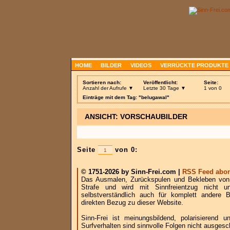
HOME
BILDER
VIDEOS
VERRÜCKTE PRODUKTE
Sortieren nach:
Veröffentlicht:
Seite:
Anzahl der Aufrufe ▼
Letzte 30 Tage ▼
1 von 0
Einträge mit dem Tag: "belugawal"
ANSICHT: VORSCHAUBILDER
Seite
von 0:
© 1751-2026 by Sinn-Frei.com |
RSS Feed abon
Das Ausmalen, Zurückspulen und Bekleben von B
Strafe und wird mit Sinnfreientzug nicht u
selbstverständlich auch für komplett andere
direkten Bezug zu dieser Website.
Sinn-Frei ist meinungsbildend, polarisierend
Surfverhalten sind sinnvolle Folgen nicht ausgesc