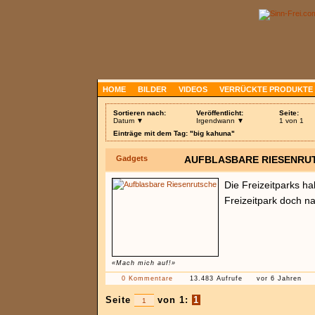
HOME
BILDER
VIDEOS
VERRÜCKTE PRODUKTE
Sortieren nach:
Veröffentlicht:
Seite:
Datum ▼
Irgendwann ▼
1 von 1
Einträge mit dem Tag: "big kahuna"
Gadgets
AUFBLASBARE RIESENRU
Die Freizeitparks h
Freizeitpark doch 
«Mach mich auf!»
0 Kommentare
13.483 Aufrufe
vor 6 Jahren
Seite
von 1:
1