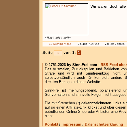
Wir waren doch alle 
«Mach mich auf!»
11 Kommentare
36.485 Aufrufe
vor 20 Jahren
Seite
von 1:
1
© 1751-2026 by Sinn-Frei.com |
RSS Feed abon
Das Ausmalen, Zurückspulen und Bekleben von B
Strafe und wird mit Sinnfreientzug nicht u
selbstverständlich auch für komplett andere
direkten Bezug zu dieser Website.
Sinn-Frei ist meinungsbildend, polarisierend
Surfverhalten sind sinnvolle Folgen nicht ausgesc
Die mit Sternchen (*) gekennzeichneten Links si
auf so einen Affiliate-Link klickst und über die
betreffenden Online-Shop oder Anbieter eine Provi
nicht.
Kontakt
/
Impressum
/
Datenschutzerklärung