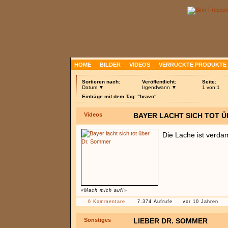
HOME
BILDER
VIDEOS
VERRÜCKTE PRODUKTE
Sortieren nach:
Veröffentlicht:
Seite:
Datum ▼
Irgendwann ▼
1 von 1
Einträge mit dem Tag: "bravo"
Videos
BAYER LACHT SICH TOT 
Die Lache ist verd
«Mach mich auf!»
6 Kommentare
7.374 Aufrufe
vor 10 Jahren
Sonstiges
LIEBER DR. SOMMER