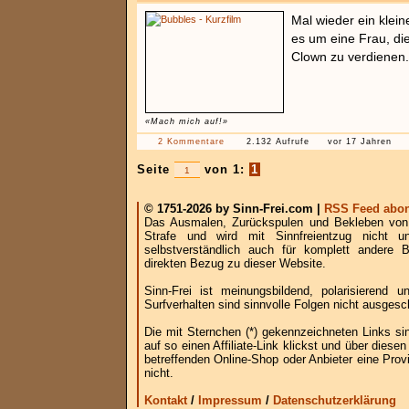
Mal wieder ein klein
es um eine Frau, die
Clown zu verdienen.
«Mach mich auf!»
2 Kommentare
2.132 Aufrufe
vor 17 Jahren
Seite
von 1:
1
© 1751-2026 by Sinn-Frei.com |
RSS Feed abon
Das Ausmalen, Zurückspulen und Bekleben von B
Strafe und wird mit Sinnfreientzug nicht u
selbstverständlich auch für komplett andere
direkten Bezug zu dieser Website.
Sinn-Frei ist meinungsbildend, polarisierend
Surfverhalten sind sinnvolle Folgen nicht ausgesc
Die mit Sternchen (*) gekennzeichneten Links si
auf so einen Affiliate-Link klickst und über die
betreffenden Online-Shop oder Anbieter eine Provi
nicht.
Kontakt
/
Impressum
/
Datenschutzerklärung