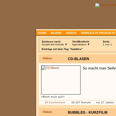
HOME
BILDER
VIDEOS
VERRÜCKTE PRODUKTE
Sortieren nach:
Veröffentlicht:
Seite:
Anzahl der Aufrufe ▼
Irgendwann ▼
1 von 1
Einträge mit dem Tag: "bubbles"
Videos
CD-BLASEN
So macht man Seife
«Mach mich auf!»
39 Kommentare
20.237 Aufrufe
vor 17 Jahren
Videos
BUBBLES - KURZFILM