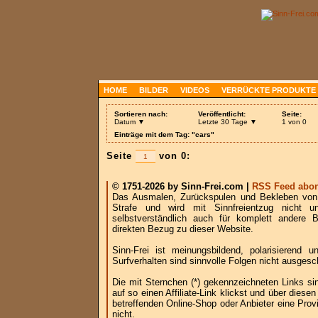
HOME
BILDER
VIDEOS
VERRÜCKTE PRODUKTE
Sortieren nach:
Veröffentlicht:
Seite:
Datum ▼
Letzte 30 Tage ▼
1 von 0
Einträge mit dem Tag: "cars"
Seite
von 0:
© 1751-2026 by Sinn-Frei.com |
RSS Feed abon
Das Ausmalen, Zurückspulen und Bekleben von B
Strafe und wird mit Sinnfreientzug nicht u
selbstverständlich auch für komplett andere
direkten Bezug zu dieser Website.
Sinn-Frei ist meinungsbildend, polarisierend
Surfverhalten sind sinnvolle Folgen nicht ausgesc
Die mit Sternchen (*) gekennzeichneten Links si
auf so einen Affiliate-Link klickst und über die
betreffenden Online-Shop oder Anbieter eine Provi
nicht.