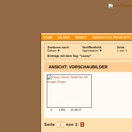
HOME
BILDER
VIDEOS
VERRÜCKTE PRODUKTE
Sortieren nach:
Veröffentlicht:
Seite:
Datum ▼
Irgendwann ▼
1 von 1
Einträge mit dem Tag: "casey"
ANSICHT: VORSCHAUBILDER
0
1.651
21.08.17
Seite
von 1:
1