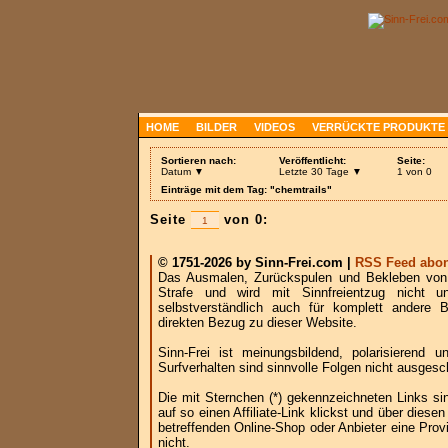
HOME
BILDER
VIDEOS
VERRÜCKTE PRODUKTE
Sortieren nach:
Veröffentlicht:
Seite:
Datum ▼
Letzte 30 Tage ▼
1 von 0
Einträge mit dem Tag: "chemtrails"
Seite
von 0:
© 1751-2026 by Sinn-Frei.com |
RSS Feed abon
Das Ausmalen, Zurückspulen und Bekleben von B
Strafe und wird mit Sinnfreientzug nicht u
selbstverständlich auch für komplett andere
direkten Bezug zu dieser Website.
Sinn-Frei ist meinungsbildend, polarisierend
Surfverhalten sind sinnvolle Folgen nicht ausgesc
Die mit Sternchen (*) gekennzeichneten Links si
auf so einen Affiliate-Link klickst und über die
betreffenden Online-Shop oder Anbieter eine Provi
nicht.