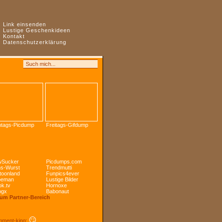
:
Link einsenden
:
Lustige Geschenkideen
:
Kontakt
:
Datenschutzerklärung
tags-Picdump
Freitags-Gifdump
Sucker
Picdumps.com
s-Wurst
Trendmutti
toonland
Funpics4ever
peman
Lustige Bilder
k.tv
Hornoxe
ogx
Babonaut
Zum Partner-Bereich
😏
ment-king: