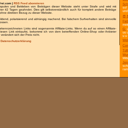
Frei.com |
RSS Feed abonnieren
Sch
spulen und Bekleben von Beiträgen dieser Website steht unter Strafe und wird mit
so!
nter 42 Tagen geahndet. Dies gilt selbstverständlich auch für komplett andere Beiträge
und
ohne direkten Bezug zu dieser Website.
😎 
bildend, polarisierend und abhängig machend. Bei falschem Surfverhalten sind sinnvolle
Fie
lossen.
mei
gekennzeichneten Links sind sogenannte Affiliate-Links. Wenn du auf so einen Affiliate-
G:
u
 diesen Link einkaufst, bekomme ich von dem betreffenden Online-Shop oder Anbieter
uu 
 verändert sich der Preis nicht.
u u 
Wei
/
Datenschutzerklärung
Com
Tüft
Wun
Mitt
Jen
sch
ra