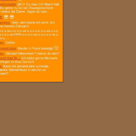
w0nzdeifel:
@CK Ey man CK! Mach halt
 Du gehst zu so ner Zwangshochzeit
 rettest die Dame. Sagst du hast...
😎
😎
:
berjens:
Nein, den meine ich nicht. Ich
ne meinen Zahnarzt
 u u uu u u u u uu u u u u u u u uu u u u
u u u u uu HHH u u u u uu u u u u u uu u
u u...
ter:
Gehts!
😏
ment-king:
Wieder n Promi beleidigt
ler:
Michael Mittermeier? meinst du den?
sch Karl Br...:
Ich hätte gerne Michaels
elfinger im Ana l bereich.
s:
Kann mir jemand eine schmale,
lanke Männerfaust in den An us
mmen?