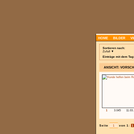
HOME
BILDER
V
Sortieren nach:
Zufall ▼
Einträge mit dem Tag
ANSICHT: VORSC
1
3.045
11.03
Seite
von 1:
1