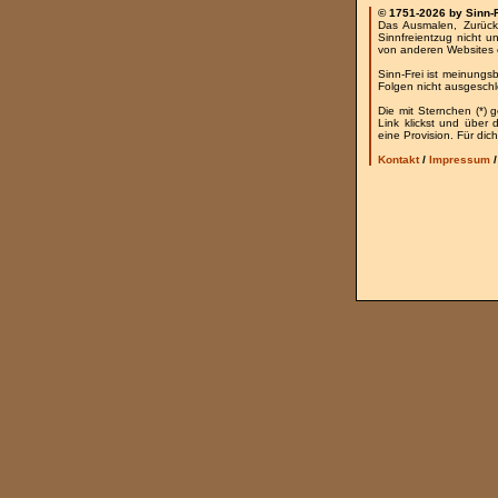
© 1751-2026 by Sinn-
Das Ausmalen, Zurück
Sinnfreientzug nicht u
von anderen Websites 
Sinn-Frei ist meinungs
Folgen nicht ausgesch
Die mit Sternchen (*) 
Link klickst und über
eine Provision. Für dich
Kontakt
/
Impressum