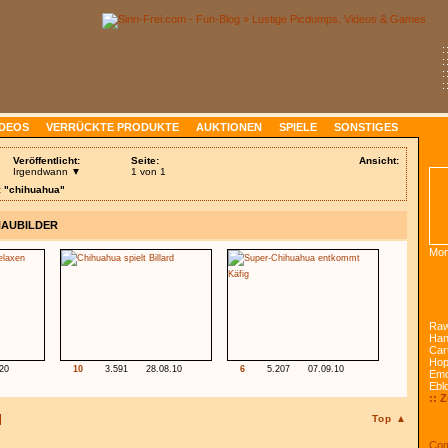
:
:
:
:
IDEOS
VERRÜCKTE PRODUKTE
AUKTIONEN
SPIELE
SONSTIGES
Veröffentlicht:
Seite:
Ansicht:
Irgendwann ▼
1 von 1
: "chihuahua"
HAUBILDER
Mon
Raw
Han
Car
Ho
.20
10
3.591
28.08.10
6
5.207
07.09.10
Emo
Ebl
:: 
Top ▲
Com