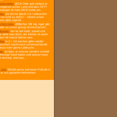
w0nzdeifel:
@CK Oder geh einfach in
 möglichst armes Land und lass FETT
shängen du hast DICK Kohle am ...
fan:
ich hol mir glecih 1.9. Lebkuchen -
r ist nciht so deins? - stimmt schon
ko gibts eigentli...
ment-king:
@Bierfan: Mir eig. egal; gibt
oder so schon genug Schokosachen.
kenner:
der ist auf meth, speed und
s sieht man doch, der könnte zb auch
tour de france fahren usw...
fan:
in 3 + 1/2 wochen gibts wieder
kuchen! macht euch schonmal bereit!
 esse sehr gerne Lebkuche...
ler:
ist fake, er müsste ziemlich schnell
dreckige hand haben und weisse hose
h dreckig. und was...
 Zeh:
Würde gerne mal einen Fußzäh in
 ar sch gerammt bekommen