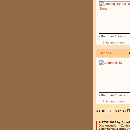
«Mach mich auf!»
5 Kommentare
Videos
«Mach mich auf!»
3 Kommentare
Seite
von 1:
1
© 1751-2026 by Sinn-
Das Ausmalen, Zurück
Sinnfreientzug nicht u