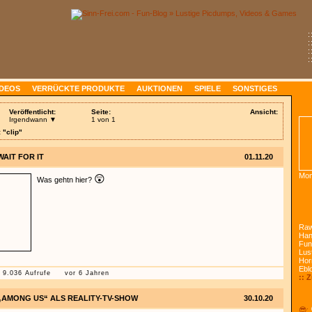
:
:
:
:
IDEOS
VERRÜCKTE PRODUKTE
AUKTIONEN
SPIELE
SONSTIGES
Veröffentlicht:
Seite:
Ansicht:
Irgendwann ▼
1 von 1
 "clip"
WAIT FOR IT
01.11.20
Mon
😲
Was gehtn hier?
Raw
Han
Fun
Lust
Hor
Ebl
9.036 Aufrufe
vor 6 Jahren
:: 
„AMONG US“ ALS REALITY-TV-SHOW
30.10.20
😎: