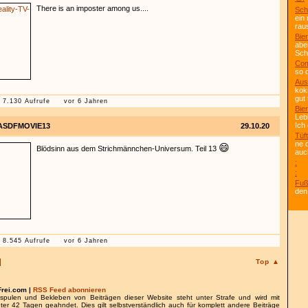
There is an imposter among us....
Sch
ein
rau
Bier
abe
Scho
Com
so 
Aus
kok
gut 
7.130 Aufrufe
vor 6 Jahren
Bier
Leb
Ich
ASDFMOVIE13
29.10.20
Tüft
ne 
😄
Blödsinn aus dem Strichmännchen-Universum. Teil 13
auc
:
:
Fuß
den
8.545 Aufrufe
vor 6 Jahren
Top ▲
Frei.com |
RSS Feed abonnieren
spulen und Bekleben von Beiträgen dieser Website steht unter Strafe und wird mit
nter 42 Tagen geahndet. Dies gilt selbstverständlich auch für komplett andere Beiträge