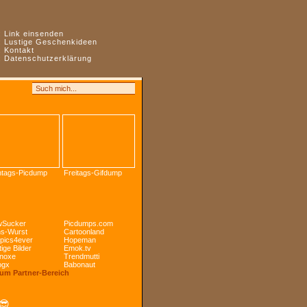
:
Link einsenden
:
Lustige Geschenkideen
:
Kontakt
:
Datenschutzerklärung
tags-Picdump
Freitags-Gifdump
Sucker
Picdumps.com
s-Wurst
Cartoonland
pics4ever
Hopeman
ige Bilder
Emok.tv
noxe
Trendmutti
ogx
Babonaut
Zum Partner-Bereich
😎