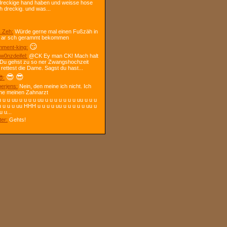
dreckige hand haben und weisse hose
h dreckig. und was...
 Zeh:
Würde gerne mal einen Fußzäh in
 ar sch gerammt bekommen
😏
ment-king:
w0nzdeifel:
@CK Ey man CK! Mach halt
 Du gehst zu so ner Zwangshochzeit
 rettest die Dame. Sagst du hast...
😎
😎
:
berjens:
Nein, den meine ich nicht. Ich
ne meinen Zahnarzt
 u u uu u u u u uu u u u u u u u uu u u u
u u u u uu HHH u u u u uu u u u u u uu u
u u...
ter:
Gehts!