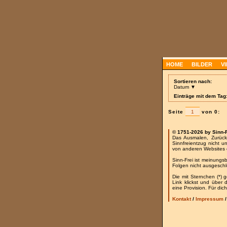
HOME
BILDER
V
Sortieren nach:
Datum ▼
Einträge mit dem Tag:
Seite
von 0:
© 1751-2026 by Sinn-
Das Ausmalen, Zurück
Sinnfreientzug nicht u
von anderen Websites 
Sinn-Frei ist meinungs
Folgen nicht ausgesch
Die mit Sternchen (*) 
Link klickst und über
eine Provision. Für dich
Kontakt
/
Impressum