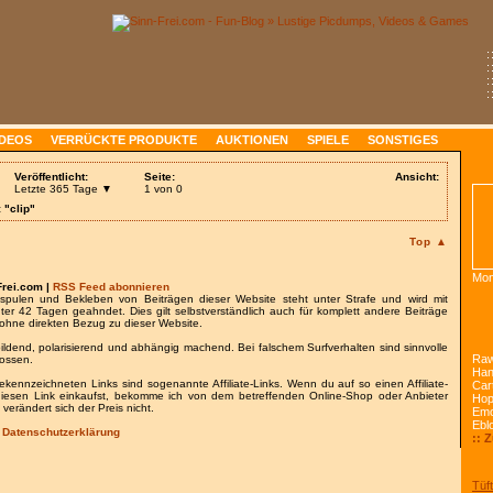
:
:
:
:
IDEOS
VERRÜCKTE PRODUKTE
AUKTIONEN
SPIELE
SONSTIGES
Veröffentlicht:
Seite:
Ansicht:
Letzte 365 Tage ▼
1 von 0
 "clip"
Top ▲
Mon
Frei.com |
RSS Feed abonnieren
spulen und Bekleben von Beiträgen dieser Website steht unter Strafe und wird mit
nter 42 Tagen geahndet. Dies gilt selbstverständlich auch für komplett andere Beiträge
ohne direkten Bezug zu dieser Website.
bildend, polarisierend und abhängig machend. Bei falschem Surfverhalten sind sinnvolle
Raw
lossen.
Han
gekennzeichneten Links sind sogenannte Affiliate-Links. Wenn du auf so einen Affiliate-
Car
 diesen Link einkaufst, bekomme ich von dem betreffenden Online-Shop oder Anbieter
Ho
 verändert sich der Preis nicht.
Emo
Ebl
/
Datenschutzerklärung
:: 
Tüft