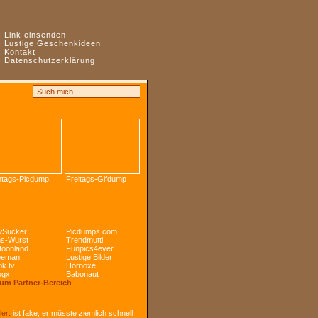
:
Link einsenden
:
Lustige Geschenkideen
:
Kontakt
:
Datenschutzerklärung
tags-Picdump
Freitags-Gifdump
Sucker
Picdumps.com
s-Wurst
Trendmutti
toonland
Funpics4ever
peman
Lustige Bilder
k.tv
Hornoxe
ogx
Babonaut
Zum Partner-Bereich
ler:
ist fake, er müsste ziemlich schnell