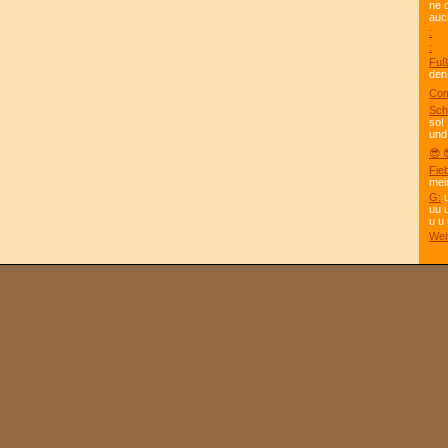
ne 
auc
:
:
Fuß
den
Com
Sch
so!
und
😎 
Fie
mei
G:
u
uu 
u u 
Wei