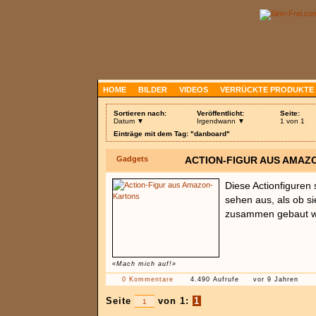
HOME
BILDER
VIDEOS
VERRÜCKTE PRODUKTE
Sortieren nach:
Veröffentlicht:
Seite:
Datum ▼
Irgendwann ▼
1 von 1
Einträge mit dem Tag: "danboard"
Gadgets
ACTION-FIGUR AUS AMAZ
Diese Actionfiguren 
sehen aus, als ob s
zusammen gebaut w
«Mach mich auf!»
0 Kommentare
4.490 Aufrufe
vor 9 Jahren
Seite
von 1:
1