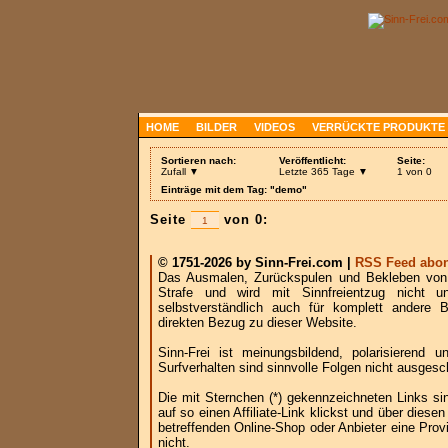
HOME
BILDER
VIDEOS
VERRÜCKTE PRODUKTE
Sortieren nach:
Veröffentlicht:
Seite:
Zufall ▼
Letzte 365 Tage ▼
1 von 0
Einträge mit dem Tag: "demo"
Seite
von 0:
© 1751-2026 by Sinn-Frei.com |
RSS Feed abon
Das Ausmalen, Zurückspulen und Bekleben von B
Strafe und wird mit Sinnfreientzug nicht u
selbstverständlich auch für komplett andere
direkten Bezug zu dieser Website.
Sinn-Frei ist meinungsbildend, polarisierend
Surfverhalten sind sinnvolle Folgen nicht ausgesc
Die mit Sternchen (*) gekennzeichneten Links si
auf so einen Affiliate-Link klickst und über die
betreffenden Online-Shop oder Anbieter eine Provi
nicht.