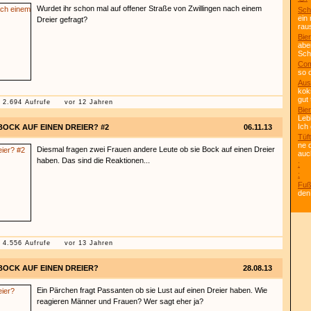
Wurdet ihr schon mal auf offener Straße von Zwillingen nach einem
Sch
ein
Dreier gefragt?
rau
Bier
abe
Scho
Com
so 
Aus
kok
gut 
2.694 Aufrufe
vor 12 Jahren
Bier
Leb
Ich
BOCK AUF EINEN DREIER? #2
06.11.13
Tüft
ne 
Diesmal fragen zwei Frauen andere Leute ob sie Bock auf einen Dreier
auc
haben. Das sind die Reaktionen...
:
:
Fuß
den
4.556 Aufrufe
vor 13 Jahren
BOCK AUF EINEN DREIER?
28.08.13
Ein Pärchen fragt Passanten ob sie Lust auf einen Dreier haben. Wie
reagieren Männer und Frauen? Wer sagt eher ja?