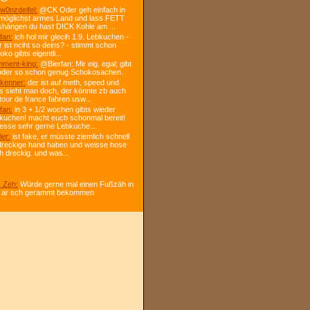
w0nzdeifel:
@CK Oder geh einfach in
 möglichst armes Land und lass FETT
shängen du hast DICK Kohle am ...
fan:
ich hol mir glecih 1.9. Lebkuchen -
r ist nciht so deins? - stimmt schon
ko gibts eigentli...
ment-king:
@Bierfan: Mir eig. egal; gibt
oder so schon genug Schokosachen.
kenner:
der ist auf meth, speed und
s sieht man doch, der könnte zb auch
tour de france fahren usw...
fan:
in 3 + 1/2 wochen gibts wieder
kuchen! macht euch schonmal bereit!
 esse sehr gerne Lebkuche...
ler:
ist fake, er müsste ziemlich schnell
dreckige hand haben und weisse hose
h dreckig. und was...
 Zeh:
Würde gerne mal einen Fußzäh in
 ar sch gerammt bekommen