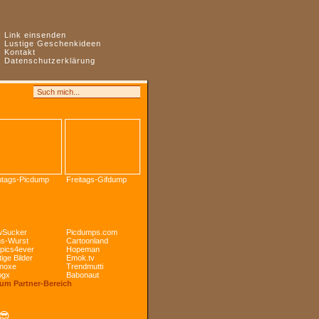
:
Link einsenden
:
Lustige Geschenkideen
:
Kontakt
:
Datenschutzerklärung
tags-Picdump
Freitags-Gifdump
Sucker
Picdumps.com
s-Wurst
Cartoonland
pics4ever
Hopeman
ige Bilder
Emok.tv
noxe
Trendmutti
ogx
Babonaut
Zum Partner-Bereich
😎