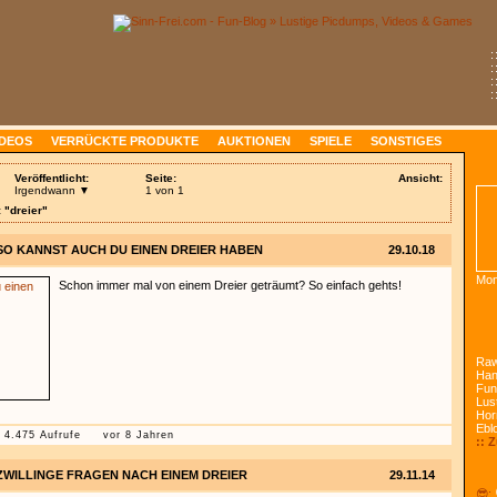
:
:
:
:
IDEOS
VERRÜCKTE PRODUKTE
AUKTIONEN
SPIELE
SONSTIGES
Veröffentlicht:
Seite:
Ansicht:
Irgendwann ▼
1 von 1
 "dreier"
SO KANNST AUCH DU EINEN DREIER HABEN
29.10.18
Mon
Schon immer mal von einem Dreier geträumt? So einfach gehts!
Raw
Han
Fun
Lust
Hor
Ebl
4.475 Aufrufe
vor 8 Jahren
:: 
ZWILLINGE FRAGEN NACH EINEM DREIER
29.11.14
😎: