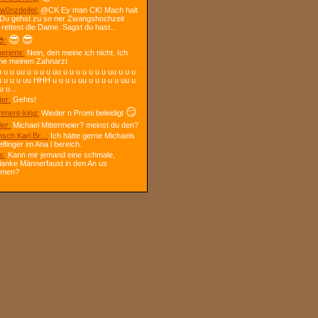
w0nzdeifel:
@CK Ey man CK! Mach halt
 Du gehst zu so ner Zwangshochzeit
 rettest die Dame. Sagst du hast...
😎
😎
:
berjens:
Nein, den meine ich nicht. Ich
ne meinen Zahnarzt
 u u uu u u u u uu u u u u u u u uu u u u
u u u u uu HHH u u u u uu u u u u u uu u
u u...
ter:
Gehts!
😏
ment-king:
Wieder n Promi beleidigt
ler:
Michael Mittermeier? meinst du den?
sch Karl Br...:
Ich hätte gerne Michaels
elfinger im Ana l bereich.
s:
Kann mir jemand eine schmale,
lanke Männerfaust in den An us
mmen?