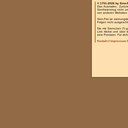
© 1751-2026 by Sinn-
Das Ausmalen, Zurück
Sinnfreientzug nicht u
von anderen Websites 
Sinn-Frei ist meinungs
Folgen nicht ausgesch
Die mit Sternchen (*) 
Link klickst und über
eine Provision. Für dich
Kontakt
/
Impressum