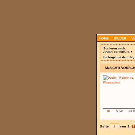
HOME
BILDER
V
Sortieren nach:
Anzahl der Aufrufe ▼
Einträge mit dem Tag:
ANSICHT: VORSC
20
5.046
23.1
Seite
von 1:
1