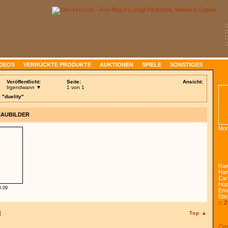
:
:
:
:
IDEOS
VERRÜCKTE PRODUKTE
AUKTIONEN
SPIELE
SONSTIGES
Veröffentlicht:
Seite:
Ansicht:
Irgendwann ▼
1 von 1
 "duelity"
HAUBILDER
Mon
Raw
Han
Car
Ho
0.09
Emo
Ebl
:: 
Top ▲
Com