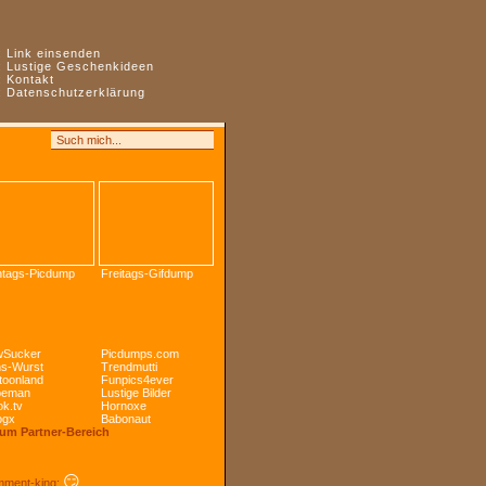
:
Link einsenden
:
Lustige Geschenkideen
:
Kontakt
:
Datenschutzerklärung
tags-Picdump
Freitags-Gifdump
Sucker
Picdumps.com
s-Wurst
Trendmutti
toonland
Funpics4ever
peman
Lustige Bilder
k.tv
Hornoxe
ogx
Babonaut
Zum Partner-Bereich
😏
ment-king: