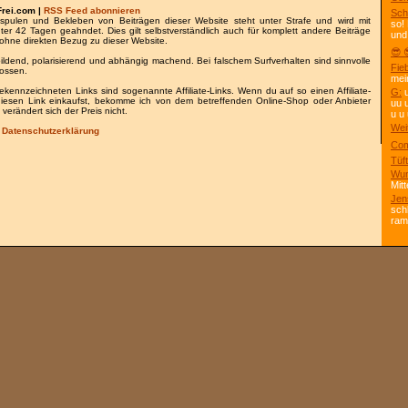
Frei.com |
RSS Feed abonnieren
Sch
spulen und Bekleben von Beiträgen dieser Website steht unter Strafe und wird mit
so!
nter 42 Tagen geahndet. Dies gilt selbstverständlich auch für komplett andere Beiträge
und
ohne direkten Bezug zu dieser Website.
😎 
bildend, polarisierend und abhängig machend. Bei falschem Surfverhalten sind sinnvolle
Fie
lossen.
mei
gekennzeichneten Links sind sogenannte Affiliate-Links. Wenn du auf so einen Affiliate-
G:
u
 diesen Link einkaufst, bekomme ich von dem betreffenden Online-Shop oder Anbieter
uu 
 verändert sich der Preis nicht.
u u 
Wei
/
Datenschutzerklärung
Com
Tüft
Wun
Mitt
Jen
sch
ra