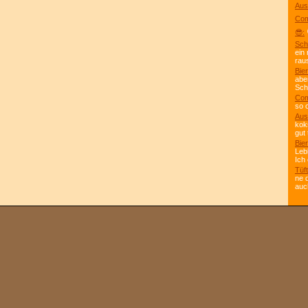
Aus
Com
😎:
Sch
ein
rau
Bier
abe
Scho
Com
so 
Aus
kok
gut 
Bier
Leb
Ich
Tüft
ne 
auc