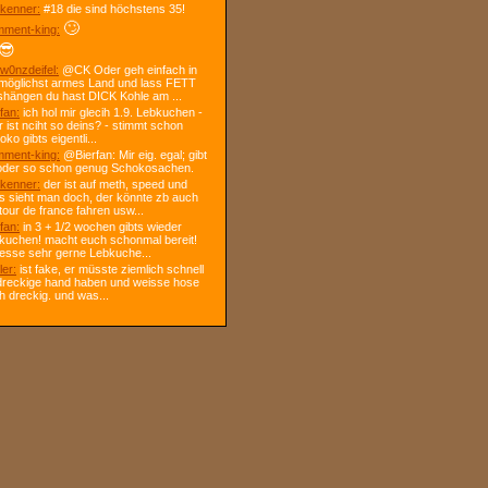
kenner:
#18 die sind höchstens 35!
🙄
ment-king:
😎
w0nzdeifel:
@CK Oder geh einfach in
 möglichst armes Land und lass FETT
shängen du hast DICK Kohle am ...
fan:
ich hol mir glecih 1.9. Lebkuchen -
r ist nciht so deins? - stimmt schon
ko gibts eigentli...
ment-king:
@Bierfan: Mir eig. egal; gibt
oder so schon genug Schokosachen.
kenner:
der ist auf meth, speed und
s sieht man doch, der könnte zb auch
tour de france fahren usw...
fan:
in 3 + 1/2 wochen gibts wieder
kuchen! macht euch schonmal bereit!
 esse sehr gerne Lebkuche...
ler:
ist fake, er müsste ziemlich schnell
dreckige hand haben und weisse hose
h dreckig. und was...