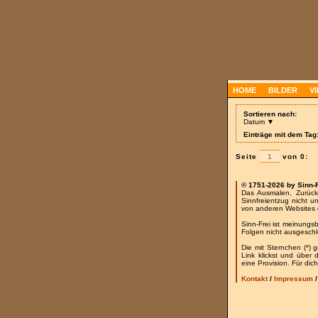
HOME
BILDER
V
Sortieren nach:
Datum ▼
Einträge mit dem Tag:
Seite
von 0:
© 1751-2026 by Sinn-
Das Ausmalen, Zurück
Sinnfreientzug nicht u
von anderen Websites 
Sinn-Frei ist meinungs
Folgen nicht ausgesch
Die mit Sternchen (*) 
Link klickst und über
eine Provision. Für dich
Kontakt
/
Impressum