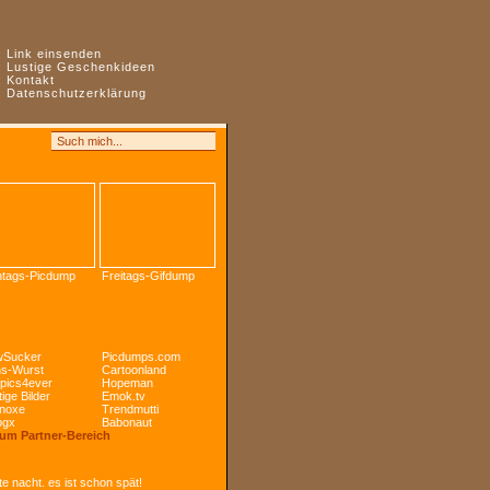
:
Link einsenden
:
Lustige Geschenkideen
:
Kontakt
:
Datenschutzerklärung
tags-Picdump
Freitags-Gifdump
Sucker
Picdumps.com
s-Wurst
Cartoonland
pics4ever
Hopeman
ige Bilder
Emok.tv
noxe
Trendmutti
ogx
Babonaut
Zum Partner-Bereich
e nacht. es ist schon spät!