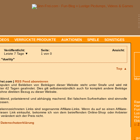
:
:
:
:
IDEOS
VERRÜCKTE PRODUKTE
AUKTIONEN
SPIELE
SONSTIGES
Veröffentlicht:
Seite:
Ansicht:
Letzte 7 Tage ▼
1 von 0
 "duelity"
Top ▲
Mon
Frei.com |
RSS Feed abonnieren
spulen und Bekleben von Beiträgen dieser Website steht unter Strafe und wird mit
nter 42 Tagen geahndet. Dies gilt selbstverständlich auch für komplett andere Beiträge
ohne direkten Bezug zu dieser Website.
bildend, polarisierend und abhängig machend. Bei falschem Surfverhalten sind sinnvolle
Raw
lossen.
Han
gekennzeichneten Links sind sogenannte Affiliate-Links. Wenn du auf so einen Affiliate-
Fun
 diesen Link einkaufst, bekomme ich von dem betreffenden Online-Shop oder Anbieter
Lust
 verändert sich der Preis nicht.
Hor
Ebl
/
Datenschutzerklärung
:: 
:
gut