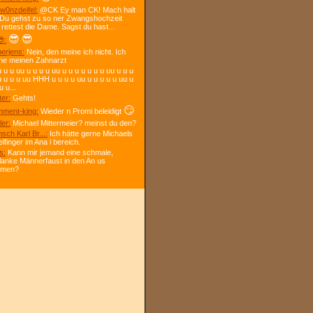
w0nzdeifel:
@CK Ey man CK! Mach halt
 Du gehst zu so ner Zwangshochzeit
 rettest die Dame. Sagst du hast...
😎
😎
:
berjens:
Nein, den meine ich nicht. Ich
ne meinen Zahnarzt
 u u uu u u u u uu u u u u u u u uu u u u
u u u u uu HHH u u u u uu u u u u u uu u
u u...
ter:
Gehts!
😏
ment-king:
Wieder n Promi beleidigt
ler:
Michael Mittermeier? meinst du den?
sch Karl Br...:
Ich hätte gerne Michaels
elfinger im Ana l bereich.
s:
Kann mir jemand eine schmale,
lanke Männerfaust in den An us
mmen?