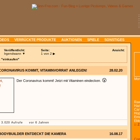
:
:
:
:
IDEOS
VERRÜCKTE PRODUKTE
AUKTIONEN
SPIELE
SONSTIGES
Veröffentlicht:
Seite:
Ansicht:
Irgendwann ▼
1 von 2
▶
: "einkaufen"
CORONAVIRUS KOMMT, VITAMINVORRAT ANLEGEN!
28.02.20
Mon
😲
Der Coronavirus kommt! Jetzt mit Vitaminen eindecken.
Raw
Han
Car
Ho
Emo
Ebl
3.020 Aufrufe
vor 6 Jahren
:: 
BODYBUILDER ENTDECKT DIE KAMERA
16.08.17
Com