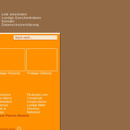
:
Link einsenden
:
Lustige Geschenkideen
:
Kontakt
:
Datenschutzerklärung
tags-Picdump
Freitags-Gifdump
Sucker
Picdumps.com
s-Wurst
Trendmutti
toonland
Funpics4ever
peman
Lustige Bilder
k.tv
Hornoxe
ogx
Babonaut
Zum Partner-Bereich
😏
ment-king: