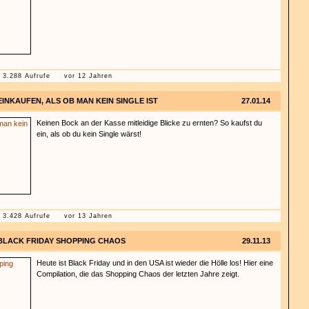
3.288 Aufrufe
vor 12 Jahren
EINKAUFEN, ALS OB MAN KEIN SINGLE IST
27.01.14
Keinen Bock an der Kasse mitleidige Blicke zu ernten? So kaufst du
ein, als ob du kein Single wärst!
3.428 Aufrufe
vor 13 Jahren
BLACK FRIDAY SHOPPING CHAOS
29.11.13
Heute ist Black Friday und in den USA ist wieder die Hölle los! Hier eine
Compilation, die das Shopping Chaos der letzten Jahre zeigt.