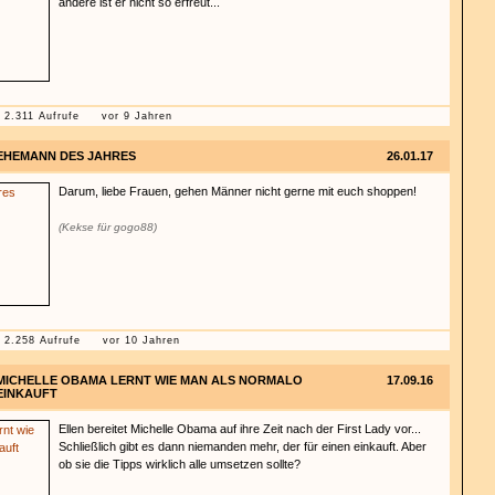
andere ist er nicht so erfreut...
2.311 Aufrufe
vor 9 Jahren
EHEMANN DES JAHRES
26.01.17
Darum, liebe Frauen, gehen Männer nicht gerne mit euch shoppen!
(Kekse für gogo88)
2.258 Aufrufe
vor 10 Jahren
MICHELLE OBAMA LERNT WIE MAN ALS NORMALO
17.09.16
EINKAUFT
Ellen bereitet Michelle Obama auf ihre Zeit nach der First Lady vor...
Schließlich gibt es dann niemanden mehr, der für einen einkauft. Aber
ob sie die Tipps wirklich alle umsetzen sollte?