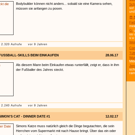
Bodybuilder können nicht anders... sobald sie eine Kamera sehen,
Sch
so!
müssen sie anfangen zu posen.
und
😎 
Fie
mei
G:
u
uu 
u u 
Wei
2.320 Aufrufe
vor 9 Jahren
Com
Tüft
FUSSBALL-SKILLS BEIM EINKAUFEN
28.06.17
Wun
Mitt
Als diesem Mann beim Einkaufen etwas runterfällt, zeigt er, dass in ihm
Jen
sch
der Fußballer des Jahres steckt.
ra
2.240 Aufrufe
vor 9 Jahren
SIMON'S CAT - DINNER DATE #1
12.02.17
Simons Katze muss natürlich gleich die Dinge begutachten, die sein
Herrchen vom Supermarkt mit nach Hause bringt. Über das ein oder