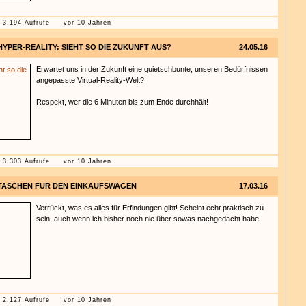
3.194 Aufrufe
vor 10 Jahren
HYPER-REALITY: SIEHT SO DIE ZUKUNFT AUS?
24.05.16
Erwartet uns in der Zukunft eine quietschbunte, unseren Bedürfnissen
angepasste Virtual-Reality-Welt?
Respekt, wer die 6 Minuten bis zum Ende durchhält!
3.303 Aufrufe
vor 10 Jahren
TASCHEN FÜR DEN EINKAUFSWAGEN
17.03.16
Verrückt, was es alles für Erfindungen gibt! Scheint echt praktisch zu
sein, auch wenn ich bisher noch nie über sowas nachgedacht habe.
2.127 Aufrufe
vor 10 Jahren