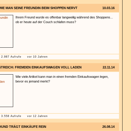
WIE MAN SEINE FREUNDIN BEIM SHOPPEN NERVT
10.03.16
Ihrem Freund wurde es offenbar langweilig während des Shoppens...
ob er heute auf der Couch schlafen muss?
2.987 Aufrufe
vor 10 Jahren
STREICH: FREMDEN EINKAUFSWAGEN VOLL LADEN
22.11.14
Wie viele Artikel kann man in einen fremden Einkaufswagen legen,
bevor es jemand merkt?
3.558 Aufrufe
vor 12 Jahren
HUND TRÄGT EINKÄUFE REIN
26.08.14