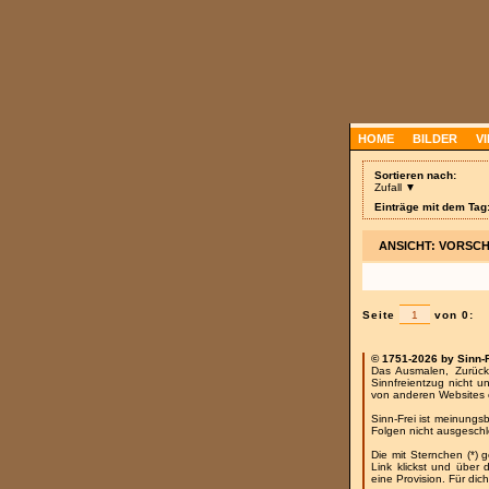
HOME
BILDER
V
Sortieren nach:
Zufall ▼
Einträge mit dem Tag:
ANSICHT: VORSC
Seite
von 0:
© 1751-2026 by Sinn-
Das Ausmalen, Zurück
Sinnfreientzug nicht u
von anderen Websites 
Sinn-Frei ist meinungs
Folgen nicht ausgesch
Die mit Sternchen (*) 
Link klickst und über
eine Provision. Für dich