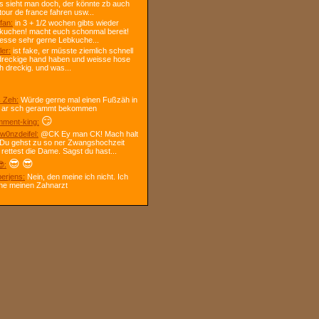
s sieht man doch, der könnte zb auch
tour de france fahren usw...
fan:
in 3 + 1/2 wochen gibts wieder
kuchen! macht euch schonmal bereit!
 esse sehr gerne Lebkuche...
ler:
ist fake, er müsste ziemlich schnell
dreckige hand haben und weisse hose
h dreckig. und was...
 Zeh:
Würde gerne mal einen Fußzäh in
 ar sch gerammt bekommen
😏
ment-king:
w0nzdeifel:
@CK Ey man CK! Mach halt
 Du gehst zu so ner Zwangshochzeit
 rettest die Dame. Sagst du hast...
😎
😎
:
berjens:
Nein, den meine ich nicht. Ich
ne meinen Zahnarzt