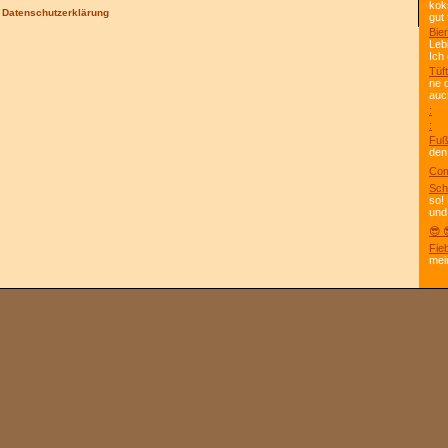
kok
/
Datenschutzerklärung
gut 
Bier
Leb
Ich
Tüft
ne 
auc
:
:
Fuß
den
Com
Sch
so!
und
😎 
Fie
mei