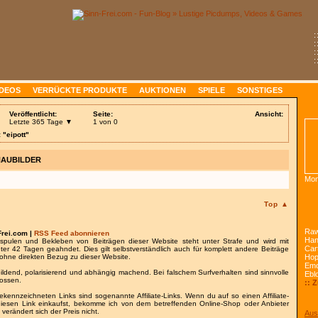
:
:
:
:
IDEOS
VERRÜCKTE PRODUKTE
AUKTIONEN
SPIELE
SONSTIGES
Veröffentlicht:
Seite:
Ansicht:
Letzte 365 Tage ▼
1 von 0
 "eipott"
HAUBILDER
Mon
Top ▲
Raw
Frei.com |
RSS Feed abonnieren
Han
spulen und Bekleben von Beiträgen dieser Website steht unter Strafe und wird mit
Car
nter 42 Tagen geahndet. Dies gilt selbstverständlich auch für komplett andere Beiträge
ohne direkten Bezug zu dieser Website.
Ho
Emo
bildend, polarisierend und abhängig machend. Bei falschem Surfverhalten sind sinnvolle
Ebl
lossen.
:: 
gekennzeichneten Links sind sogenannte Affiliate-Links. Wenn du auf so einen Affiliate-
 diesen Link einkaufst, bekomme ich von dem betreffenden Online-Shop oder Anbieter
 verändert sich der Preis nicht.
Aus