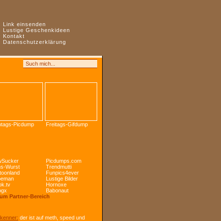
:
Link einsenden
:
Lustige Geschenkideen
:
Kontakt
:
Datenschutzerklärung
tags-Picdump
Freitags-Gifdump
Sucker
Picdumps.com
s-Wurst
Trendmutti
toonland
Funpics4ever
peman
Lustige Bilder
k.tv
Hornoxe
ogx
Babonaut
Zum Partner-Bereich
kenner:
der ist auf meth, speed und