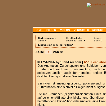
HOME
BILDER
VIDEOS
VERRÜCKTE PRODUKTE
Sortieren nach:
Veröffentlicht:
Seite:
Zufall ▼
Letzte 30 Tage ▼
1 von 0
Einträge mit dem Tag: "eltern"
Seite
von 0:
© 1751-2026 by Sinn-Frei.com |
RSS Feed abon
Das Ausmalen, Zurückspulen und Bekleben von B
Strafe und wird mit Sinnfreientzug nicht u
selbstverständlich auch für komplett andere
direkten Bezug zu dieser Website.
Sinn-Frei ist meinungsbildend, polarisierend
Surfverhalten sind sinnvolle Folgen nicht ausgesc
Die mit Sternchen (*) gekennzeichneten Links si
auf so einen Affiliate-Link klickst und über die
betreffenden Online-Shop oder Anbieter eine Provi
nicht.