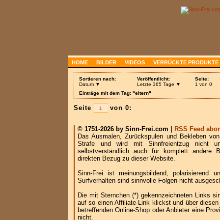
HOME
BILDER
VIDEOS
VERRÜCKTE PRODUKTE
Sortieren nach:
Veröffentlicht:
Seite:
Datum ▼
Letzte 365 Tage ▼
1 von 0
Einträge mit dem Tag: "eltern"
Seite
von 0:
© 1751-2026 by Sinn-Frei.com |
RSS Feed abon
Das Ausmalen, Zurückspulen und Bekleben von B
Strafe und wird mit Sinnfreientzug nicht u
selbstverständlich auch für komplett andere
direkten Bezug zu dieser Website.
Sinn-Frei ist meinungsbildend, polarisierend
Surfverhalten sind sinnvolle Folgen nicht ausgesc
Die mit Sternchen (*) gekennzeichneten Links si
auf so einen Affiliate-Link klickst und über die
betreffenden Online-Shop oder Anbieter eine Provi
nicht.