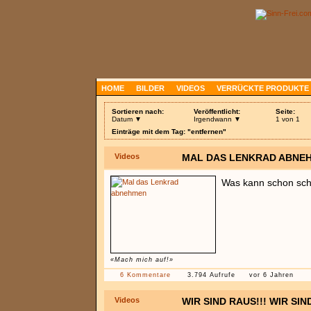
HOME
BILDER
VIDEOS
VERRÜCKTE PRODUKTE
Sortieren nach:
Veröffentlicht:
Seite:
Datum ▼
Irgendwann ▼
1 von 1
Einträge mit dem Tag: "entfernen"
Videos
MAL DAS LENKRAD ABNE
Was kann schon sch
«Mach mich auf!»
6 Kommentare
3.794 Aufrufe
vor 6 Jahren
Videos
WIR SIND RAUS!!! WIR SIN