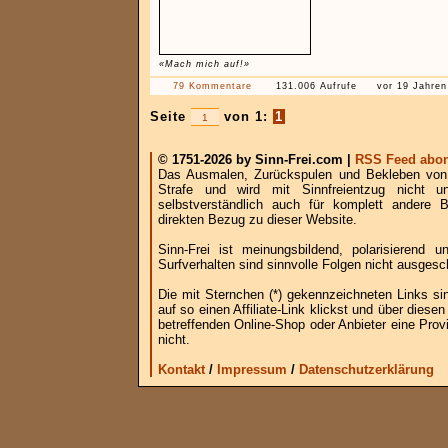
«Mach mich auf!»
79 Kommentare
131.006 Aufrufe
vor 19 Jahren
Seite
von 1:
1
© 1751-2026 by Sinn-Frei.com |
RSS Feed abon
Das Ausmalen, Zurückspulen und Bekleben von B
Strafe und wird mit Sinnfreientzug nicht u
selbstverständlich auch für komplett andere
direkten Bezug zu dieser Website.
Sinn-Frei ist meinungsbildend, polarisierend
Surfverhalten sind sinnvolle Folgen nicht ausgesc
Die mit Sternchen (*) gekennzeichneten Links si
auf so einen Affiliate-Link klickst und über die
betreffenden Online-Shop oder Anbieter eine Provi
nicht.
Kontakt
/
Impressum
/
Datenschutzerklärung