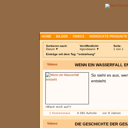
HOME
BILDER
VIDEOS
VERRÜCKTE PRODUKTE
Sortieren nach:
Veröffentlicht:
Seite:
Datum ▼
Irgendwann ▼
1 von 1
Einträge mit dem Tag: "entstehung"
Videos
WENN EIN WASSERFALL E
So sieht es aus, wen
entsteht.
«Mach mich auf!»
1 Kommentare
4.292 Aufrufe
vor 8 Jahren
Videos
DIE GESCHICHTE DER GE