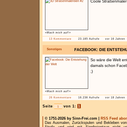
Coole Straßenmaler
«Mach mich auf!»
13 Kommentare
23.185 Aufrufe
vor 16 Jahren
Sonstiges
FACEBOOK: DIE ENTSTEH
So wäre die Welt en
damals schon Faceb
;)
«Mach mich auf!»
26 Kommentare
16.236 Aufrufe
vor 18 Jahren
Seite
von 1:
1
© 1751-2026 by Sinn-Frei.com |
RSS Feed abon
Das Ausmalen, Zurückspulen und Bekleben von B
Strafe und wird mit Sinnfreientzug nicht u