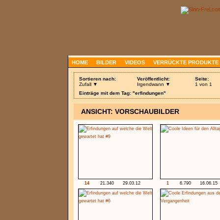
HOME
BILDER
VIDEOS
VERRÜCKTE PRODUKTE
Sortieren nach:
Veröffentlicht:
Seite:
Zufall ▼
Irgendwann ▼
1 von 1
Einträge mit dem Tag: "erfindungen"
ANSICHT: VORSCHAUBILDER
14
21.340
29.03.12
1
6.790
16.06.15