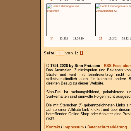
30
17.223
12.10.08
17
21.083
08.06.1
34
13.262
13.04.10
25
19.242
03.12.
Seite
von 1:
1
© 1751-2026 by Sinn-Frei.com |
RSS Feed abon
Das Ausmalen, Zurückspulen und Bekleben von B
Strafe und wird mit Sinnfreientzug nicht u
selbstverständlich auch für komplett andere
direkten Bezug zu dieser Website.
Sinn-Frei ist meinungsbildend, polarisierend
Surfverhalten sind sinnvolle Folgen nicht ausgesc
Die mit Sternchen (*) gekennzeichneten Links si
auf so einen Affiliate-Link klickst und über die
betreffenden Online-Shop oder Anbieter eine Provi
nicht.
Kontakt
/
Impressum
/
Datenschutzerklärung