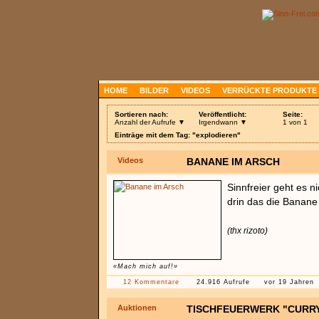
HOME
BILDER
VIDEOS
VERRÜCKTE PRODUKTE
Sortieren nach:
Veröffentlicht:
Seite:
Anzahl der Aufrufe ▼
Irgendwann ▼
1 von 1
Einträge mit dem Tag: "explodieren"
Videos
BANANE IM ARSCH
Sinnfreier geht es ni
drin das die Banane
(thx rizoto)
«Mach mich auf!»
12 Kommentare
24.916 Aufrufe
vor 19 Jahren
Auktionen
TISCHFEUERWERK "CURR