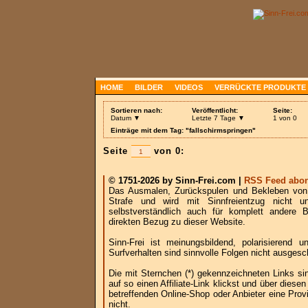
HOME
BILDER
VIDEOS
VERRÜCKTE PRODUKTE
Sortieren nach:
Veröffentlicht:
Seite:
Datum ▼
Letzte 7 Tage ▼
1 von 0
Einträge mit dem Tag: "fallschirmspringen"
Seite
von 0:
© 1751-2026 by Sinn-Frei.com |
RSS Feed abon
Das Ausmalen, Zurückspulen und Bekleben von B
Strafe und wird mit Sinnfreientzug nicht u
selbstverständlich auch für komplett andere
direkten Bezug zu dieser Website.
Sinn-Frei ist meinungsbildend, polarisierend
Surfverhalten sind sinnvolle Folgen nicht ausgesc
Die mit Sternchen (*) gekennzeichneten Links si
auf so einen Affiliate-Link klickst und über die
betreffenden Online-Shop oder Anbieter eine Provi
nicht.