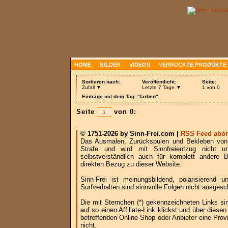
HOME
BILDER
VIDEOS
VERRÜCKTE PRODUKTE
Sortieren nach:
Veröffentlicht:
Seite:
Zufall ▼
Letzte 7 Tage ▼
1 von 0
Einträge mit dem Tag: "farben"
Seite
von 0:
© 1751-2026 by Sinn-Frei.com |
RSS Feed abon
Das Ausmalen, Zurückspulen und Bekleben von B
Strafe und wird mit Sinnfreientzug nicht u
selbstverständlich auch für komplett andere
direkten Bezug zu dieser Website.
Sinn-Frei ist meinungsbildend, polarisierend
Surfverhalten sind sinnvolle Folgen nicht ausgesc
Die mit Sternchen (*) gekennzeichneten Links si
auf so einen Affiliate-Link klickst und über die
betreffenden Online-Shop oder Anbieter eine Provi
nicht.