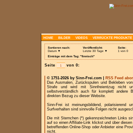
HOME
BILDER
VIDEOS
VERRÜCKTE PRODUKTE
Sortieren nach:
Veröffentlicht:
Seite:
Datum ▼
Letzte 30 Tage ▼
1 von 0
Einträge mit dem Tag: "finnisch"
Seite
von 0:
© 1751-2026 by Sinn-Frei.com |
RSS Feed abon
Das Ausmalen, Zurückspulen und Bekleben von B
Strafe und wird mit Sinnfreientzug nicht u
selbstverständlich auch für komplett andere
direkten Bezug zu dieser Website.
Sinn-Frei ist meinungsbildend, polarisierend
Surfverhalten sind sinnvolle Folgen nicht ausgesc
Die mit Sternchen (*) gekennzeichneten Links si
auf so einen Affiliate-Link klickst und über die
betreffenden Online-Shop oder Anbieter eine Provi
nicht.