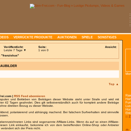
:
:
:
:
IDEOS
VERRÜCKTE PRODUKTE
AUKTIONEN
SPIELE
SONSTIGES
Veröffentlicht:
Seite:
Ansicht:
Letzte 7 Tage ▼
1 von 0
 "franziskus"
HAUBILDER
Mon
Top ▲
Raw
Frei.com |
RSS Feed abonnieren
Han
spulen und Bekleben von Beiträgen dieser Website steht unter Strafe und wird mit
Fun
nter 42 Tagen geahndet. Dies gilt selbstverständlich auch für komplett andere Beiträge
ohne direkten Bezug zu dieser Website.
Lust
Hor
bildend, polarisierend und abhängig machend. Bei falschem Surfverhalten sind sinnvolle
Ebl
lossen.
:: 
gekennzeichneten Links sind sogenannte Affiliate-Links. Wenn du auf so einen Affiliate-
 diesen Link einkaufst, bekomme ich von dem betreffenden Online-Shop oder Anbieter
 verändert sich der Preis nicht.
😎: