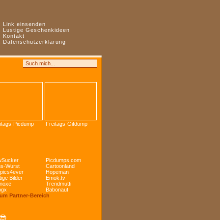
:
Link einsenden
:
Lustige Geschenkideen
:
Kontakt
:
Datenschutzerklärung
tags-Picdump
Freitags-Gifdump
Sucker
Picdumps.com
s-Wurst
Cartoonland
pics4ever
Hopeman
ige Bilder
Emok.tv
noxe
Trendmutti
ogx
Babonaut
Zum Partner-Bereich
😎