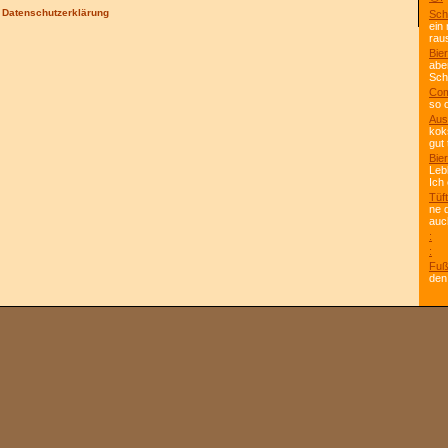
/
Datenschutzerklärung
Sch
ein
rau
Bier
abe
Scho
Com
so 
Aus
kok
gut 
Bier
Leb
Ich
Tüft
ne 
auc
:
:
Fuß
den