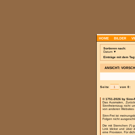
HOME
BILDER
V
Sortieren nach:
Datum ▼
Einträge mit dem Tag:
ANSICHT: VORSC
Seite
von 0:
© 1751-2026 by Sinn-
Das Ausmalen, Zurück
Sinnfreientzug nicht u
von anderen Websites 
Sinn-Frei ist meinungs
Folgen nicht ausgesch
Die mit Sternchen (*) 
Link klickst und über
eine Provision. Für dich