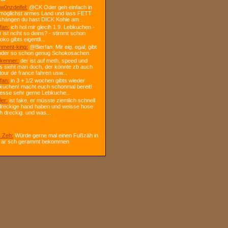
w0nzdeifel:
@CK Oder geh einfach in
 möglichst armes Land und lass FETT
shängen du hast DICK Kohle am ...
fan:
ich hol mir glecih 1.9. Lebkuchen -
r ist nciht so deins? - stimmt schon
ko gibts eigentli...
ment-king:
@Bierfan: Mir eig. egal; gibt
oder so schon genug Schokosachen.
kenner:
der ist auf meth, speed und
s sieht man doch, der könnte zb auch
tour de france fahren usw...
fan:
in 3 + 1/2 wochen gibts wieder
kuchen! macht euch schonmal bereit!
 esse sehr gerne Lebkuche...
ler:
ist fake, er müsste ziemlich schnell
dreckige hand haben und weisse hose
h dreckig. und was...
 Zeh:
Würde gerne mal einen Fußzäh in
 ar sch gerammt bekommen