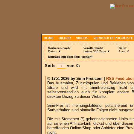
HOME
BILDER
VIDEOS
VERRÜCKTE PRODUKTE
Sortieren nach:
Veröffentlicht:
Seite:
Datum ▼
Letzte 365 Tage ▼
1 von 0
Einträge mit dem Tag: "gehen"
Seite
von 0:
© 1751-2026 by Sinn-Frei.com |
RSS Feed abon
Das Ausmalen, Zurückspulen und Bekleben von B
Strafe und wird mit Sinnfreientzug nicht u
selbstverständlich auch für komplett andere
direkten Bezug zu dieser Website.
Sinn-Frei ist meinungsbildend, polarisierend
Surfverhalten sind sinnvolle Folgen nicht ausgesc
Die mit Sternchen (*) gekennzeichneten Links si
auf so einen Affiliate-Link klickst und über die
betreffenden Online-Shop oder Anbieter eine Provi
nicht.