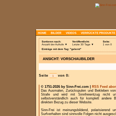
HOME
BILDER
VIDEOS
VERRÜCKTE PRODUKTE
Sortieren nach:
Veröffentlicht:
Seite:
Anzahl der Aufrufe ▼
Letzte 30 Tage ▼
1 von 0
Einträge mit dem Tag: "gelernt"
ANSICHT: VORSCHAUBILDER
Seite
von 0:
© 1751-2026 by Sinn-Frei.com |
RSS Feed abon
Das Ausmalen, Zurückspulen und Bekleben von B
Strafe und wird mit Sinnfreientzug nicht u
selbstverständlich auch für komplett andere
direkten Bezug zu dieser Website.
Sinn-Frei ist meinungsbildend, polarisierend
Surfverhalten sind sinnvolle Folgen nicht ausgesc