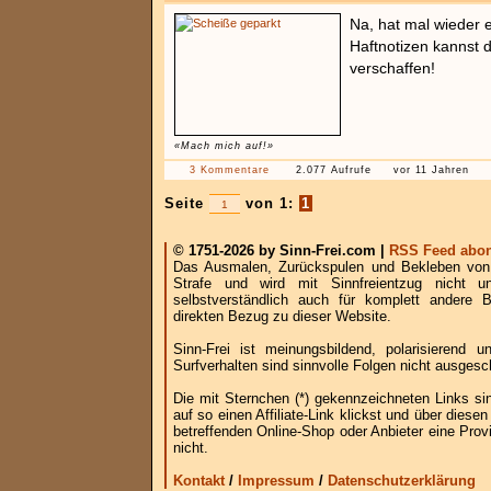
Na, hat mal wieder 
Haftnotizen kannst 
verschaffen!
«Mach mich auf!»
3 Kommentare
2.077 Aufrufe
vor 11 Jahren
Seite
von 1:
1
© 1751-2026 by Sinn-Frei.com |
RSS Feed abon
Das Ausmalen, Zurückspulen und Bekleben von B
Strafe und wird mit Sinnfreientzug nicht u
selbstverständlich auch für komplett andere
direkten Bezug zu dieser Website.
Sinn-Frei ist meinungsbildend, polarisierend
Surfverhalten sind sinnvolle Folgen nicht ausgesc
Die mit Sternchen (*) gekennzeichneten Links si
auf so einen Affiliate-Link klickst und über die
betreffenden Online-Shop oder Anbieter eine Provi
nicht.
Kontakt
/
Impressum
/
Datenschutzerklärung