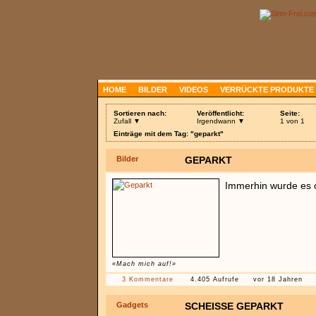
HOME
BILDER
VIDEOS
VERRÜCKTE PRODUKTE
Sortieren nach:
Veröffentlicht:
Seite:
Zufall ▼
Irgendwann ▼
1 von 1
Einträge mit dem Tag: "geparkt"
Bilder
GEPARKT
Immerhin wurde es
«Mach mich auf!»
3 Kommentare
4.405 Aufrufe
vor 18 Jahren
Gadgets
SCHEISSE GEPARKT