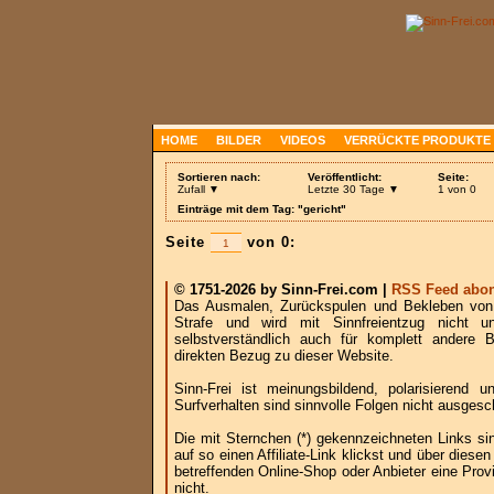
HOME
BILDER
VIDEOS
VERRÜCKTE PRODUKTE
Sortieren nach:
Veröffentlicht:
Seite:
Zufall ▼
Letzte 30 Tage ▼
1 von 0
Einträge mit dem Tag: "gericht"
Seite
von 0:
© 1751-2026 by Sinn-Frei.com |
RSS Feed abon
Das Ausmalen, Zurückspulen und Bekleben von B
Strafe und wird mit Sinnfreientzug nicht u
selbstverständlich auch für komplett andere
direkten Bezug zu dieser Website.
Sinn-Frei ist meinungsbildend, polarisierend
Surfverhalten sind sinnvolle Folgen nicht ausgesc
Die mit Sternchen (*) gekennzeichneten Links si
auf so einen Affiliate-Link klickst und über die
betreffenden Online-Shop oder Anbieter eine Provi
nicht.