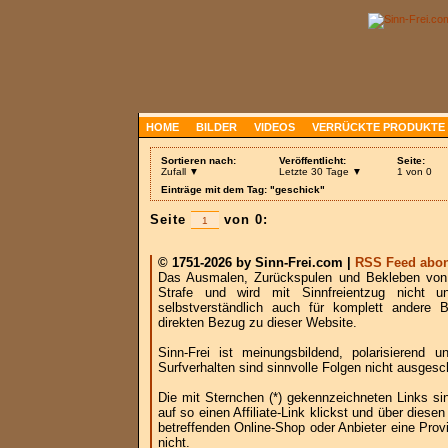
HOME
BILDER
VIDEOS
VERRÜCKTE PRODUKTE
Sortieren nach:
Veröffentlicht:
Seite:
Zufall ▼
Letzte 30 Tage ▼
1 von 0
Einträge mit dem Tag: "geschick"
Seite
von 0:
© 1751-2026 by Sinn-Frei.com |
RSS Feed abon
Das Ausmalen, Zurückspulen und Bekleben von B
Strafe und wird mit Sinnfreientzug nicht u
selbstverständlich auch für komplett andere
direkten Bezug zu dieser Website.
Sinn-Frei ist meinungsbildend, polarisierend
Surfverhalten sind sinnvolle Folgen nicht ausgesc
Die mit Sternchen (*) gekennzeichneten Links si
auf so einen Affiliate-Link klickst und über die
betreffenden Online-Shop oder Anbieter eine Provi
nicht.